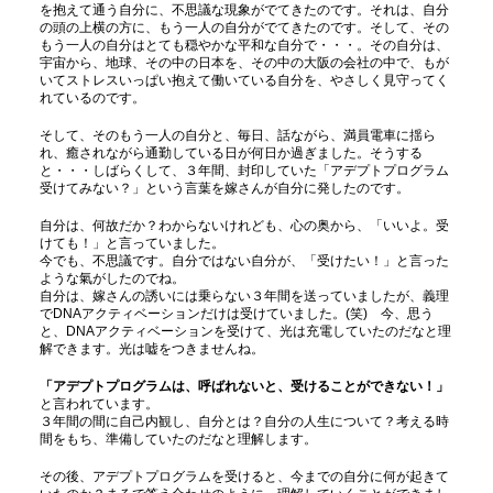
を抱えて通う自分に、不思議な現象がでてきたのです。それは、自分
の頭の上横の方に、もう一人の自分がでてきたのです。そして、その
もう一人の自分はとても穏やかな平和な自分で・・・。その自分は、
宇宙から、地球、その中の日本を、その中の大阪の会社の中で、もが
いてストレスいっぱい抱えて働いている自分を、やさしく見守ってく
れているのです。
そして、そのもう一人の自分と、毎日、話ながら、満員電車に揺ら
れ、癒されながら通勤している日が何日か過ぎました。そうする
と・・・しばらくして、３年間、封印していた「アデプトプログラム
受けてみない？」という言葉を嫁さんが自分に発したのです。
自分は、何故だか？わからないけれども、心の奥から、「いいよ。受
けても！」と言っていました。
今でも、不思議です。自分ではない自分が、「受けたい！」と言った
ような氣がしたのでね。
自分は、嫁さんの誘いには乗らない３年間を送っていましたが、義理
でDNAアクティベーションだけは受けていました。(笑) 今、思う
と、DNAアクティベーションを受けて、光は充電していたのだなと理
解できます。光は嘘をつきませんね。
「アデプトプログラムは、呼ばれないと、受けることができない！」
と言われています。
３年間の間に自己内観し、自分とは？自分の人生について？考える時
間をもち、準備していたのだなと理解します。
その後、アデプトプログラムを受けると、今までの自分に何が起きて