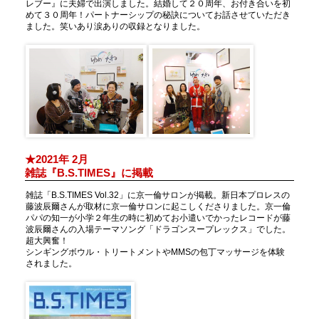
レブー』に夫婦で出演しました。結婚して２０周年、お付き合いを初
めて３０周年！パートナーシップの秘訣についてお話させていただき
ました。笑いあり涙ありの収録となりました。
★2021年 2月
雑誌
『
B.S.TIMES』に掲載
雑誌「B.S.TIMES Vol.32」に京一倫サロンが掲載。新日本プロレスの
藤波辰爾さんが取材に京一倫サロンに起こしくださりました。京一倫
パパの知一が小学２年生の時に初めてお小遣いでかったレコードが藤
波辰爾さんの入場テーマソング「ドラゴンスープレックス」でした。
超大興奮！
シンギングボウル・トリートメントやMMSの包丁マッサージを体験
されました。