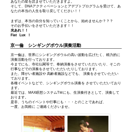
あなたの星を読ませていただきますよ。
そして、DNAアクティベーションとアデプトプログラムを受けて、あ
なたの本当の人生を取り戻してください！！
まずは、本当の自分を知っていくことから、始めませんか？？？
そのお手伝いをさせていただきます！！
光あれ！！
Fiat Lux ！
京一倫 シンギングボウル演奏活動
京一倫は、世界にシンギングボウルの高い波動を広げたく、精力的に
演奏活動を行っております。
今までにも、寺社仏閣等で、奉納演奏をさせていただいたり、そこの
行事などでの演奏をさせていただいたりしております。
また、障がい者施設や 高齢者施設などでも、 演奏をさせていただい
ております。
各種イベントなどで、シンギングボウル演奏を させていただいており
ます。
最近では、MAX瞑想システムTＭにも、生演奏付きとして、演奏して
おります。
是非、うちのイベントや行事にも・・・とのことであれば、
一度、お気軽に ご連絡くださいませ。