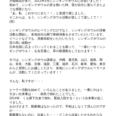
才能開花が実り、2012年5月にシンギングボウルに出会いました！
初めて、シンギングボウルの音を聴いた時、雷が自分に落ちてきたよ
うな感覚になり、
『あ、私、これやりにきた！！」と直感で感じました。
そこからは、もう、シンギングボウル活動が楽しくて楽しくて！！
(笑)
シンギングボウルのヒーリングだけでなく、シンギングボウルの演奏
活動も開始し、各地自社仏閣で奉納演奏をさせていただいています。
イベントなどでも、演奏依頼をいただいたりと、シンギングボウルの
音の高い波動が
日本全国に広まっていってくれることを願って、「一家に一台！シン
ギングボウル！」を合言葉に、草の根運動をしております！！
今では、シンギングボウル講座は、沖縄、鹿児島、山口、徳島、岡
山、奈良、大阪、京都、滋賀、三重、福井、石川、岐阜、愛知、東京
からと習得しにお越しくださり、各地にシンギングボウルヒーラーさ
んが、活動してくださっています！！
そんな、私ですが・・・
ヒーラー活動を始めて、いろんなことがありました。一番にやはり、
大きい出来事は・・・病気で倒れたことでした。
2014年 くも膜下出血で倒れ、緊急入院する！という出来事が起こ
りました。
おかげさまで、動脈瘤はなかったので、手術はしなくて済んだのです
が・・・
動脈瘤もないのに、出血した・・・どこから出血したかもわからな