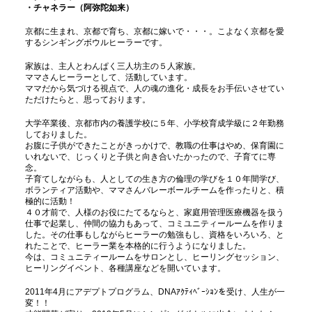
・チャネラー（阿弥陀如来）
京都に生まれ、京都で育ち、京都に嫁いで・・・。こよなく京都を愛
するシンギングボウルヒーラーです。
家族は、主人とわんぱく三人坊主の５人家族。
ママさんヒーラーとして、活動しています。
ママだから気づける視点で、人の魂の進化・成長をお手伝いさせてい
ただけたらと、思っております。
大学卒業後、京都市内の養護学校に５年、小学校育成学級に２年勤務
しておりました。
お腹に子供ができたことがきっかけで、教職の仕事はやめ、保育園に
いれないで、じっくりと子供と向き合いたかったので、子育てに専
念。
子育てしながらも、人としての生き方の倫理の学びを１０年間学び、
ボランティア活動や、ママさんバレーボールチームを作ったりと、積
極的に活動！
４０才前で、人様のお役にたてるならと、家庭用管理医療機器を扱う
仕事で起業し、仲間の協力もあって、コミユニティールームを作りま
した。その仕事もしながらヒーラーの勉強もし、資格をいろいろ、と
れたことで、ヒーラー業を本格的に行うようになりました。
今は、コミュニティールームをサロンとし、ヒーリングセッション、
ヒーリングイベント、各種講座などを開いています。
2011年4月にアデプトプログラム、DNAｱｸﾃｨﾍﾞｰｼｮﾝを受け、人生が一
変！！