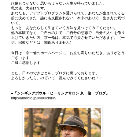
想像もつかない、思いもよらない人生が待っていました。
私の魂、大喜びです。
あなたも、アデプトプログラムを受けられて、あなたが生まれてくる
前に決めてきた 誰にも支配されない 本来のあり方・生き方に気づ
いて、
もっと、あなたらしく生きていく方法を見つけてみてください。
他力本願でなく、ご自分の力で ご自分の意志で 自分の人生を作り
上げていきたい方、京一倫は、本気で応援させていただきます。（一
切、宗教などとは、関係ありません）
今日は、京一倫のホームページに、お立ち寄りいただき、ありがとう
ございます。
ご縁に感謝します
また、日々のできごとを、ブログに綴っております。
よろしかったら、のぞいて、読んでみてくださいね！！
●『シンギングボウル・ヒーリングサロン 京一倫 ブログ』
http://ameblo.jp/kyouichirin/