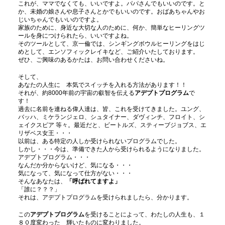
これが、ママでなくても、いいですよ。パパさんでもいいのです。と
か、未婚の娘さんや息子さんとかでもいいのです。おばあちゃんやお
じいちゃんでもいいのですよ。
家族のために、身近な大切な人のために、何か、簡単なヒーリングツ
ールを身につけられたら、いいですよね。
そのツールとして、京一倫では、シンギングボウルヒーリングをはじ
めとして、エンソフィックレイキなど、ご紹介いたしております。
ぜひ、ご興味のあるかたは、お問い合わせくださいね。
そして、
あなたの人生に 本気でスイッチを入れる方法があります！！
それが、約8000年前の宇宙の叡智を伝える
アデプトプログラム
で
す！
過去に名前を連ねる偉人達は、皆、これを受けてきました。ユング、
バッハ、ミケランジェロ、シュタイナー、ダヴィンチ、フロイト、シ
ェイクスピア 等々。最近だと、ビートルズ、スティーブジョブス、エ
リザベス女王・・・
以前は、ある特定の人しか受けられないプログラムでした。
しかし・・・今は、準備できた人から受けられるようになりました。
アデプトプログラム・・・
なんだか分からないけど、気になる・・・
気になって、気になって仕方がない・・・
そんなあなたは、
「呼ばれてますよ」
「誰に？？？」
それは、アデプトプログラムを受けられましたら、分かります。
この
アデプトプログラム
を受けることによって、わたしの人生も、１
８０度変わった 輝いたものに変わりました。