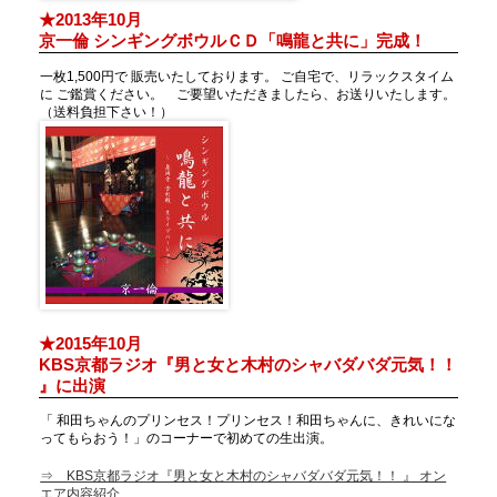
★2013年10月
京一倫 シンギングボウルＣＤ「鳴龍と共に」完成！
一枚1,500円で 販売いたしております。 ご自宅で、リラックスタイム
に ご鑑賞ください。 ご要望いただきましたら、お送りいたします。
（送料負担下さい！）
★2015年10月
KBS京都ラジオ『男と女と木村のシャバダバダ元気！！
』に出演
「 和田ちゃんのプリンセス！プリンセス！和田ちゃんに、きれいにな
ってもらおう！」のコーナーで初めての生出演。
⇒ KBS京都ラジオ『男と女と木村のシャバダバダ元気！！ 』 オン
エア内容紹介