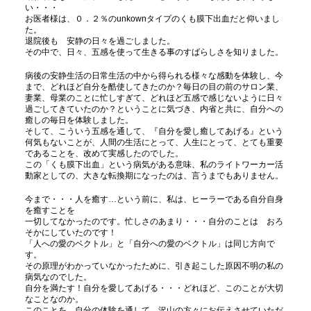
い・・・
お医者様は、０．２％のunkownタイプのくも膜下出血だと仰いまし
た。
退院後も 安静の日々を過ごしました。
その中で、日々、五感を使って生きる事のすばらしさを知りました。
病後の安静生活の日常生活の中から得られる様々な感動を体験し、今
まで、どれほど自分を酷使してきたのか？毎日の目の前のサロン業、
妻業、母業のことに忙しすぎて、どれほど五感で感じないように日々
過ごしてきていたのか？ということに気づき、内省と共に、自分への
癒しの毎日を体験しました。
そして、こういう五感を通して、『自分を愛し癒してあげる』という
何気もないことが、人間の生活にとって、人生にとって、とても重要
であることを、改めて実感したのでした。
この「くも膜下出血」という病気がある意味、私のライトワーカー活
動家としての、大きな転換期になったのは、言うまでもありません。
今まで・・・人を癒す…という前に、私は、ヒーラーである自分自身
を癒すことを
一切してなかったのです。忙しさのあまり・・・自分のことは おろ
そかにしていたのです！
「人への愛のベクトル」と「自分への愛のベクトル」は同じ方向で
す。
その原理がわかっていなかったために、引き起こした原因不明の私の
病気なのでした。
自分を満たす！自分を愛してあげる・・・どれほど、このことが大切
なことなのか。
このことを、自分の体験を通して、沢山の方々にお伝えさせていただ