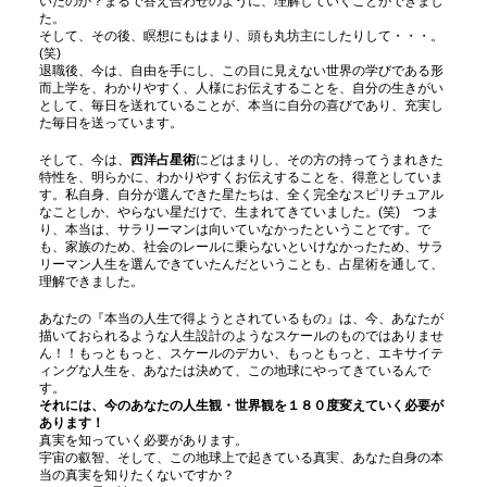
いたのか？まるで答え合わせのように、理解していくことができまし
た。
そして、その後、瞑想にもはまり、頭も丸坊主にしたりして・・・。
(笑)
退職後、今は、自由を手にし、この目に見えない世界の学びである形
而上学を、わかりやすく、人様にお伝えすることを、自分の生きがい
として、毎日を送れていることが、本当に自分の喜びであり、充実し
た毎日を送っています。
そして、今は、
西洋占星術
にどはまりし、その方の持ってうまれきた
特性を、明らかに、わかりやすくお伝えすることを、得意としていま
す。私自身、自分が選んできた星たちは、全く完全なスピリチュアル
なことしか、やらない星だけで、生まれてきていました。(笑) つま
り、本当は、サラリーマンは向いていなかったということです。で
も、家族のため、社会のレールに乗らないといけなかったため、サラ
リーマン人生を選んできていたんだということも、占星術を通して、
理解できました。
あなたの『本当の人生で得ようとされているもの』は、今、あなたが
描いておられるような人生設計のようなスケールのものではありませ
ん！！もっともっと、スケールのデカい、もっともっと、エキサイテ
ィングな人生を、あなたは決めて、この地球にやってきているんで
す。
それには、今のあなたの人生観・世界観を１８０度変えていく必要が
あります！
真実を知っていく必要があります。
宇宙の叡智、そして、この地球上で起きている真実、あなた自身の本
当の真実を知りたくないですか？