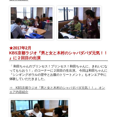
★2017年2月
KBS京都ラジオ『男と女と木村のシャバダバダ元気！！
』に２回目の出演
「 和田ちゃんのプリンセス！プリンセス！和田ちゃんに、きれいにな
ってもらおう！」のコーナーに２回目の生出演。 今回は和田ちゃんに
『シンギングボウルの背中とお腹のトリートメント』もオンエア中に
体験していだだきました。
⇒ KBS京都ラジオ『男と女と木村のシャバダバダ元気！！ 』 オン
エア内容紹介