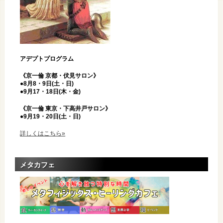
アデプトプログラム
《京一倫 京都・伏見サロン》
●8月8・9日(土・日)
●9月17・18日(木・金)
《京一倫 東京・下高井戸サロン》
●9月19・20日(土・日)
詳しくはこちら»
メタカフェ