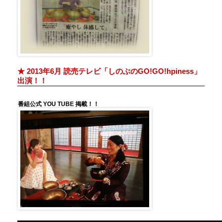
★ 2013年6月 読売テレビ「しのぶのGO!GO!hpiness」
出演！！
番組公式 YOU TUBE 掲載！！