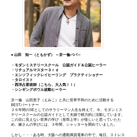
● 山田 知一（ともかず） ～京一倫パパ～
・モダンミステリースクール 公認ガイド＆公認ヒーラー
・リチュアルマスター３ｒｄ
・エンソフィックレイヒーリング プラクティショナー
・タロイスト
・西洋占星術師（こちら、大人気！！）
・シンギングボウル波動ヒーラー
京一倫 山田恵子（えみこ）と共に世界平和のために活動する
BESTパートナー
２６年間のSEとしてのサラリーマン人生を終えて、今、モダンミス
テリースクールの公認ガイドとして夫婦で精力的に活動しています。
この目に見えない世界の学び（形而上学）が怪しいと思っていたた
め、嫁さんの学びには、３年間、シャッターを閉めていました。
しかし・・・ある時、大阪への通勤満員電車の中で、毎日、ストレス