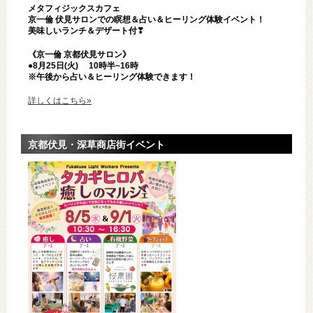
メタフィジックスカフェ
京一倫 伏見サロンでの瞑想＆占い＆ヒーリング体験イベント！
美味しいランチ＆デザート付❣
《京一倫 京都伏見サロン》
●8
月25日(火)
10時半~16時
※午後から占い＆ヒーリング体験できます！
詳しくはこちら»
京都伏見・深草商店街イベント