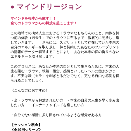
● マインドリージョン
マインドを根本から癒す！！
全てのトラウマからの解放を起こします！！
この地球での肉体人生におけるトラウマなもちろんのこと、肉体を持
つ前の体験（過去生）でのトラウマに至るまで 徹底的に開放し、癒
していきます。 さらには、スピリットとして存在していた本来の
自分のエネルギ―を取り戻し、神と契約したあなたのブループリント
の情報のデーター転送することにより、あなた本来の個の偽りのない
エネルギーを取り戻します。
このプロセスは、あなたが本来の自分として生きるために、本来の人
生を阻むトラウマ、執着、概念、感情といったレベルに働きかけま
す。不要は殻（カラ）を剥ぎとるだけでなく、更なる自由な感覚を得
られることでしょう。
《こんな方におすすめ》
・全トラウマから解放されたい方 ・本来の自分の人生を早く歩み出
したい方 ・インナーチャイルドを癒したい方
・自分でない感情に振り回されているような感覚がある方
【セッション料金
】
《全10回シリーズ》