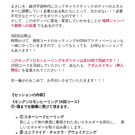
まさに今、銀河宇宙時代に入ってギャラクティックボディーのエネル
ギーに調整していく必要がある私たちにとって、欠かせない！！必要
不可欠なヒーリングモダリティなのです！！
そして、このボディーに変化・変容していかせることが
地球シャンバ
ラ創世への近道
でもあるのです。
3回目以降は、
時間かけて、感情コードのカッティングやDNAアクティベーションも
一緒にやっていきますので、とってもとっても、お得なセッションで
もあります！！
このキングソロモンヒーリングモダリティは全10回で完結です！！
10回コースを完結していただいて、あなたも、
アダムカドモン（神人
間化）
を促進されてください！！
京一倫が心をこめて、お手伝いさせていただきます！！！
【セッションの内容】
《キングソロモンヒーリング 10回コース》
①~⑩までを順番に受けて頂きます。
① スターシードヒーリング
音によって体の奥底に蓄積された古いエネルギーを排出し、 新
しいエネルギーを取り込み易くします。
② ユニファイド・チャクラ・アウェイクニング