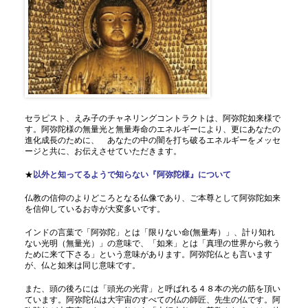
セラピスト、えみ子のチャネリングコントラクトは、阿弥陀如来様で
す。阿弥陀様の無量光と無量寿命のエネルギーにより、更にあなたの
進化成長のために、 あなたの中の闇を打ち破るエネルギーをメッセ
ージと共に、お伝えさせていただきます。
★
以外と知ってるようで知らない『阿弥陀様』について
仏教の信仰のよりどころとなる仏像であり、ご本尊として阿弥陀如来
を信仰しているお寺が大変多いです。
インドの言葉で「阿弥陀」とは「限りない命(無量寿）」、計り知れ
ない光明（無量光）」の意味で、「如来」とは「真理の世界から救う
ために来て下さる」という意味があります。阿弥陀仏とも言います
が、仏と如来は同じ意味です。
また、頭の後ろには「頭光の光背」と呼ばれる４８本の光の筋を頂い
ています。阿弥陀仏は大宇宙のすべての仏の師匠、先生の仏です。阿