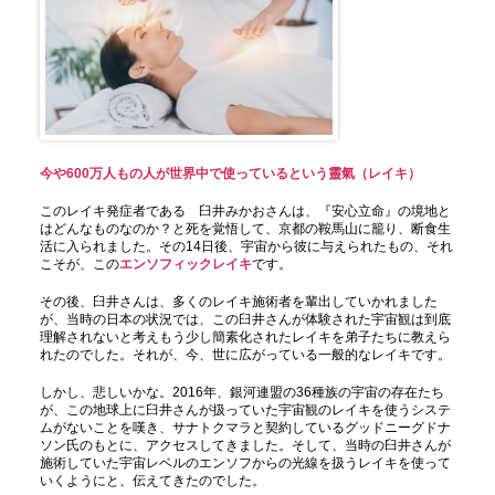
今や600万人もの人が世界中で使っているという靈氣（レイキ）
このレイキ発症者である 臼井みかおさんは、『安心立命』の境地と
はどんなものなのか？と死を覚悟して、京都の鞍馬山に籠り、断食生
活に入られました。その14日後、宇宙から彼に与えられたもの、それ
こそが、この
エンソフィックレイキ
です。
その後、臼井さんは、多くのレイキ施術者を輩出していかれました
が、当時の日本の状況では、この臼井さんが体験された宇宙観は到底
理解されないと考えもう少し簡素化されたレイキを弟子たちに教えら
れたのでした。それが、今、世に広がっている一般的なレイキです。
しかし、悲しいかな。2016年、銀河連盟の36種族の宇宙の存在たち
が、この地球上に臼井さんが扱っていた宇宙観のレイキを使うシステ
ムがないことを嘆き、サナトクマラと契約しているグッドニーグドナ
ソン氏のもとに、アクセスしてきました。そして、当時の臼井さんが
施術していた宇宙レベルのエンソフからの光線を扱うレイキを使って
いくようにと、伝えてきたのでした。