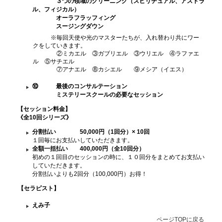
３つの領域のクリーニング（スピリチュアル、アストラ
ル、フィジカル）
オーラフラッフィング
スージングダウン
※毎回天使や光のマスターたちが、入れ替わり共にワー
クをしていきます。
②ミカエル ③ガブリエル ③ウリエル ④ラファエ
ル ⑤サチエル
⑦アナエル ⑧カシエル ⑨メシア（イエス）
⑩ 最後のコンサルテーション
ミステリースクールの必要なセッション
【セッション料金
】
《全10回シリーズ》
分割払い 50,000円（1回分）× 10回
１回毎にお支払いしていただきます。
全額一括払い 400,000円（全10回分）
初めの１回目のセッションの時に、１０回分をまとめてお支払い
していただきます。
分割払いよりも2回分（100,000円）お得！
【セラピスト】
えみ子
ページTOPに戻る