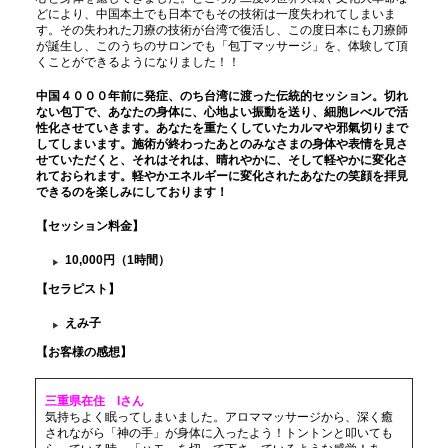
どにより、中国本土でも日本でもその技術は一度失われてしまいま
す。その失われた刀療の技術が台湾で復活し、この度日本にも刀療師
が誕生し、このうちのサロンでも「包丁マッサージ」を、体験して頂
くことができるようになりました！！
中国４０００年前に発症、のち台湾に渡った伝統的セッション。切れ
ない包丁で、あなたの身体に、心地よい振動を送り、細胞レべルで活
性化させていきます。あなたを重たくしていたカルマや邪氣切りまで
してしまいます。施術が
終わったあとのみなさまの身体や表情を見さ
せていただくと、それはそれは、晴れやかに、そして軽やかに変化さ
れておられます。軽やかエネルギーに変化されたあなたの笑顔を拝見
できるのを楽しみにしております！
【セッション料金
】
10,000円（1時間）
【セラピスト】
えみ子
【お客様の感想】
三重県在住 Iさん
気持ちよく眠ってしまいました。アロママッサージから、深く癒
されながら「神の手」が身体に入ったよう！トントンと叩いても