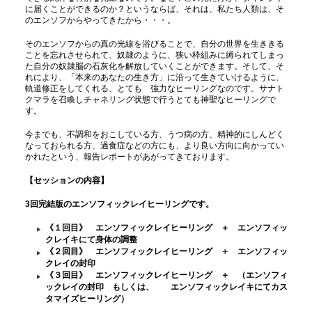
に届くことができるのか？というならば、それは、私たち人類は、そ
のエンソフからやってきたから・・・。
そのエンソフからの真の光線を浴びることで、自分の世界を生ききる
ことを忘れさせられて、奴隷のように、狭い枠組みに縛られてしまっ
た自分の奴隷脳の石灰化を解放していくことができます。そして、そ
れにより、「本来のあなたの生き方」に沿って生きていけるように、
軌道修正をしてくれる、とても 強力なヒーリングなのです。サナト
クマラを召喚しチャネリング状態で行うとても神聖なヒーリングで
す。
今までも、不調和をおこしている方、うつ病の方、精神的にしんどく
なっておられる方、過食症などの方にも、より良い方向に向かってい
かれたという、報告レポートがあがってきております。
【セッションの内容】
3回完結版のエンソフィックレイヒーリングです。
《１回目》 エンソフィックレイヒーリング ＋ エンソフィッ
クレイキにて身体の調整
《２回目》 エンソフィックレイヒーリング ＋ エンソフィッ
クレイの封印
《３回目》 エンソフィックレイヒーリング ＋ （エンソフィ
ックレイの封印 もしくは、 エンソフィックレイキにてカス
タマイズヒーリング）