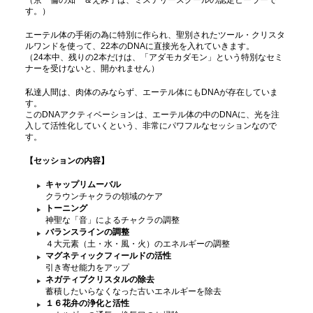
（京一倫の知一＆えみ子は、ミステリースクールの認定ヒーラーで
す。）
エーテル体の手術の為に特別に作られ、聖別されたツール・クリスタ
ルワンドを使って、22本のDNAに直接光を入れていきます。
（24本中、残りの2本だけは、「アダモカダモン」という特別なセミ
ナーを受けないと、開かれません）
私達人間は、肉体のみならず、エーテル体にもDNAが存在していま
す。
このDNAアクティベーションは、エーテル体の中のDNAに、光を注
入して活性化していくという、非常にパワフルなセッションなので
す。
【セッションの内容】
キャップリムーバル
クラウンチャクラの領域のケア
トーニング
神聖な「音」によるチャクラの調整
バランスラインの調整
４大元素（土・水・風・火）のエネルギーの調整
マグネティックフィールドの活性
引き寄せ能力をアップ
ネガティブクリスタルの除去
蓄積したいらなくなった古いエネルギーを除去
１６花弁の浄化と活性