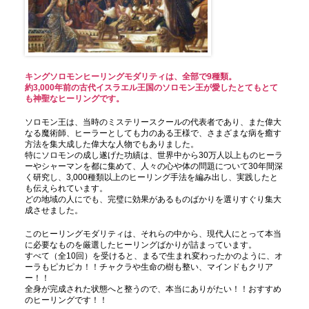
キングソロモンヒーリングモダリティは、全部で9種類。
約3,000年前の古代イスラエル王国のソロモン王が愛したとてもとて
も神聖なヒーリングです。
ソロモン王は、当時のミステリースクールの代表者であり、また偉大
なる魔術師、ヒーラーとしても力のある王様で、さまざまな病を癒す
方法を集大成した偉大な人物でもありました。
特にソロモンの成し遂げた功績は、世界中から30万人以上ものヒーラ
ーやシャーマンを都に集めて、人々の心や体の問題について30年間深
く研究し、3,000種類以上のヒーリング手法を編み出し、実践したと
も伝えられています。
どの地域の人にでも、完璧に効果があるものばかりを選りすぐり集大
成させました。
このヒーリングモダリティは、それらの中から、現代人にとって本当
に必要なものを厳選したヒーリングばかりが詰まっています。
すべて（全10回）を受けると、まるで生まれ変わったかのように、オ
ーラもピカピカ！！チャクラや生命の樹も整い、マインドもクリア
ー！！
全身が完成された状態へと整うので、本当にありがたい！！おすすめ
のヒーリングです！！