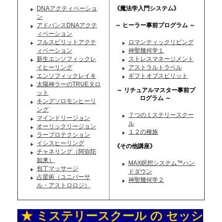
DNAアクティベーショ
《魔法学入門システム》
ン
アドバンスDNAアクテ
～ ヒーラー事前プログラム ～
ィベーション
フルスピリットアクテ
ロマンティックリビング
ィベーション
神聖幾何学１
新生エンソフィックレ
ストレスマネージメント
イヒーリング
アストラルトラベル
エンソフィックレイキ
ギフトオブスピリット
太陽神ラーのTRUEタロ
～ リチュアルマスター事前プ
ット
ログラム ～
キングソロモンヒーリ
ング
７つのミステリースクー
マインドリージョン
ル
オーリックリージョン
１２の種族
ラープロテクション
イシスヒーリング
《その他講座》
チャネリング（阿弥陀
如来）
MAX瞑想システム™ハン
包丁マッサージ
ドダウン
占星術（ユニバーサ
神聖幾何学２
ル・アストロロジ）
★ ミステリースクール の セッシ