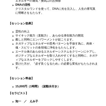
エネルギーの通気・換気口のお掃除
DNAの活性
クリスタルワンドを使って、DNAに光を注入し、人生の青写真
に明晰さをもたらす。
【セッション効果】
霊性の向上
サイキック能力（直観力）、あらゆる潜在能力の開花
癒しと同時にエンパワーメントが起こります。
ネガティブなエネルギーや思考パターンを手放す為に、肉体・
魂・スピリットの各領域に浄化をもたらします。
エーテル体のあらゆるエネルギーシステムをクリーンにケアし、
ポジティブなエネルギーを取り入れやすくすると同時に、ネガテ
ィブなエネルギーをブロックしやすくします。
受けた方が、『必ず良くなるため』の必要な変化がもたらされま
す。
【セッション料金
】
15,000円（1時間）（波動水付き）
【セラピスト】
知一 ／ えみ子