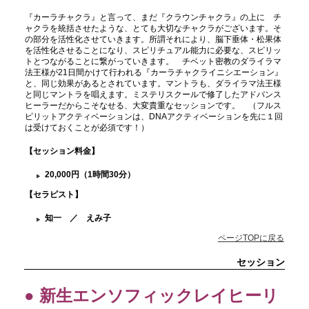
『カーラチャクラ』と言って、まだ『クラウンチャクラ』の上に チ
ャクラを統括させたような、とても大切なチャクラがございます。そ
の部分を活性化させていきます。所謂それにより、脳下垂体・松果体
を活性化させることになり、スピリチュアル能力に必要な、スピリッ
トとつながることに繋がっていきます。 チベット密教のダライラマ
法王様が21日間かけて行われる『カーラチャクライニシエーション』
と、同じ効果があるとされています。マントラも、ダライラマ法王様
と同じマントラを唱えます。ミステリスクールで修了したアドバンス
ヒーラーだからこそなせる、大変貴重なセッションです。 （フルス
ピリットアクティベーションは、DNAアクティベーションを先に１回
は受けておくことが必須です！）
【セッション料金
】
20,000円（1時間30分）
【セラピスト】
知一 ／ えみ子
ページTOPに戻る
セッション
● 新生エンソフィックレイヒーリ