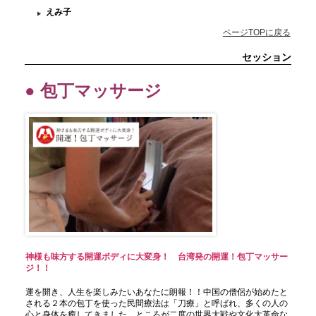
えみ子
ページTOPに戻る
セッション
● 包丁マッサージ
神様も味方する開運ボディに大変身！ 台湾発の開運！包丁マッサー
ジ！！
運を開き、人生を楽しみたいあなたに朗報！！中国の僧侶が始めたと
される２本の包丁を使った民間療法は「刀療」と呼ばれ、多くの人の
心と身体を癒してきました。ところが二度の世界大戦や文化大革命な