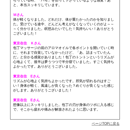
らっている時、「ハモ」を切って下さっているような感覚！あ
と、本当スッキリしています。
Ｍさん
体が軽くなりました。どれだけ、体が重たかったのかを知りまし
た。受けている途中、どんどん考えがなくなっていくのがよ～～
～く分かりました。瞑想みたいでした！気持ちいい！ありがとう
ございました！
東京在住 Ｋさん
包丁マッサージの前のアロマオイルで各ポイントを開いていく時
に、それまで自覚していなかったけど、「あ、詰まっていたん
だ」と分かる感覚がありました！包丁のトントンというリズムが
心地よくて、後半は夢うつつで半分寝ていました。すごく気持ち
よかったです。ありがとうございました。
東京在住 Eさん
リズムが心地よく気持ちよかったです。邪気が切れるのはすご
い！身体が軽く、風遠しが良くなった？めぐりが良くなった感じ
がします。ありがとうございました！
東京在住 Eさん
想像以上にスッキリしました。包丁の刃が身体のツボに入る感じ
で、そこから疲れや痛みが解放されたように思います。
ページTOPに戻る