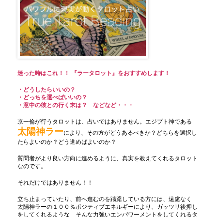
迷った時はこれ！！ 『ラータロット』をおすすめします！
・どうしたらいいの？
・どっちを選べばいいの？
・
意中の彼との行く末は？ などなど・・・
京一倫が行うタロットは、占いではありません。エジプト神である
太陽神ラー
により、その方がどうあるべきか？どちらを選択し
たらよいのか？どう進めばよいのか？
質問者がより良い方向に進めるように、真実を教えてくれるタロット
なのです。
それだけではありません！！
立ち止まっていたり、前へ進むのを躊躇している方には、遠慮なく
太陽神ラーの１００％ポジティブエネルギーにより、ガッツリ後押し
をしてくれるような そんな力強いエンパワーメントをしてくれるタ