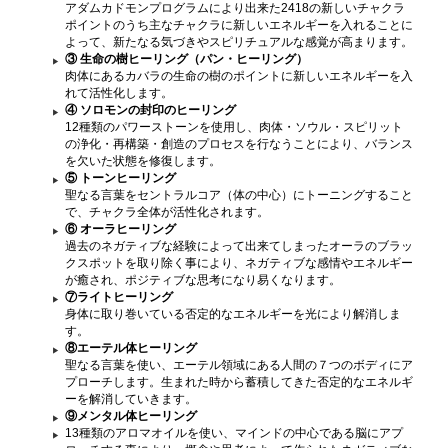
アダムカドモンプログラムにより出来た2418の新しいチャクラ
ポイントのうち主なチャクラに新しいエネルギーを入れることに
よって、新たなる気づきやスピリチュアルな感覚が高まります。
③ 生命の樹ヒーリング（パン・ヒーリング）
肉体にあるカバラの生命の樹のポイントに新しいエネルギーを入
れて活性化します。
④ ソロモンの封印のヒーリング
12種類のパワーストーンを使用し、肉体・ソウル・スピリット
の浄化・再構築・創造のプロセスを行なうことにより、バランス
を欠いた状態を修復します。
⑤ トーンヒーリング
聖なる言葉をセントラルコア（体の中心）にトーニングすること
で、チャクラ全体が活性化されます。
⑥ オーラヒーリング
過去のネガティブな経験によって出来てしまったオーラのブラッ
クスポットを取り除く事により、ネガティブな感情やエネルギー
が癒され、ポジティブな思考になり易くなります。
⑦ライトヒーリング
身体に取り巻いている否定的なエネルギーを光により解消しま
す。
⑧エーテル体ヒーリング
聖なる言葉を使い、エーテル領域にある人間の７つのボディにア
プローチします。生まれた時から蓄積してきた否定的なエネルギ
ーを解消していきます。
⑨メンタル体ヒーリング
13種類のアロマオイルを使い、マインドの中心である脳にアプ