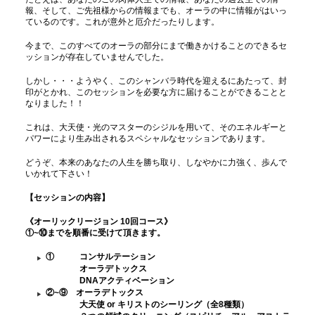
報、そして、ご先祖様からの情報までも、オーラの中に情報がはいっ
ているのです。これが意外と厄介だったりします。
今まで、このすべてのオーラの部分にまで働きかけることのできるセ
ッションが存在していませんでした。
しかし・・・ようやく、このシャンバラ時代を迎えるにあたって、封
印がとかれ、このセッションを必要な方に届けることができることと
なりました！！
これは、大天使・光のマスターのシジルを用いて、そのエネルギーと
パワーにより生み出されるスペシャルなセッションであります。
どうぞ、本来のあなたの人生を勝ち取り、しなやかに力強く、歩んで
いかれて下さい！
【セッションの内容】
《オーリックリージョン 10回コース》
①~⑩までを順番に受けて頂きます。
① コンサルテーション
オーラデトックス
DNAアクティベーション
②~⑨ オーラデトックス
大天使 or キリストのシーリング（全8種類）