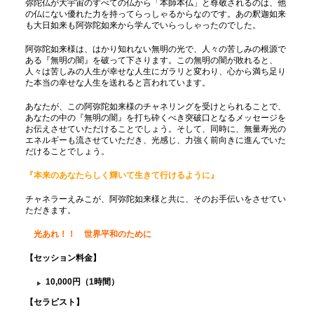
弥陀仏が大宇宙のすべての仏から「本師本仏」と尊敬されるのは、他
の仏にない優れた力を持ってらっしゃるからなのです。あの釈迦如来
も大日如来も阿弥陀如来から学んでいらっしゃったのでした。
阿弥陀如来様は、はかり知れない無明の光で、人々の苦しみの根源で
ある『無明の闇』を破って下さります。この無明の闇が敗れると、
人々は苦しみの人生が幸せな人生にガラリと変わり、心から満ち足り
た本当の幸せな人生を送れると言われています。
あなたが、この阿弥陀如来様のチャネリングを受けとられることで、
あなたの中の『無明の闇』を打ち砕くべき突破口となるメッセージを
お伝えさせていただけることでしょう。そして、同時に、無量寿光の
エネルギーも流させていただき、光感じ、力強く前向きに進んでいた
だけることでしょう。
『本来のあなたらしく輝いて生きて行けるように』
チャネラーえみこが、阿弥陀如来様と共に、そのお手伝いをさせてい
ただきます。
光あれ！！ 世界平和のために
【セッション料金
】
10,000円（1時間）
【セラピスト】