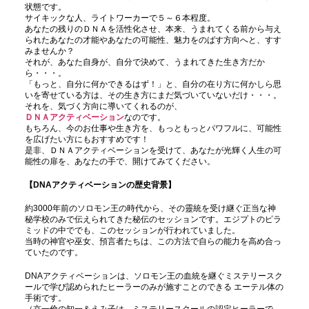
状態です。
サイキックな人、ライトワーカーで５～６本程度。
あなたの残りのＤＮＡを活性化させ、本来、うまれてくる前から与え
られたあなたの才能やあなたの可能性、魅力をのばす方向へと、すす
みませんか？
それが、あなた自身が、自分で決めて、うまれてきた生き方だか
ら・・・。
「もっと、自分に何かできるはず！」と、自分の在り方に何かしら思
いを寄せている方は、その生き方にまだ気づいていないだけ・・・。
それを、気づく方向に導いてくれるのが、
ＤＮＡアクティベーション
なのです。
もちろん、今のお仕事や生き方を、もっともっとパワフルに、可能性
を広げたい方にもおすすめです！
是非、ＤＮＡアクティベーションを受けて、あなたが光輝く人生の可
能性の扉を、あなたの手で、開けてみてください。
【DNAアクティベーションの歴史背景】
約3000年前のソロモン王の時代から、その靈統を受け継ぐ正当な神
秘学校のみで伝えられてきた秘伝のセッションです。エジプトのピラ
ミッドの中ででも、このセッションが行われていました。
当時の神官や巫女、預言者たちは、この方法で自らの能力を高め合っ
ていたのです。
DNAアクティベーションは、ソロモン王の血統を継ぐミステリースク
ールで学び認められたヒーラーのみが施すことのできる エーテル体の
手術です。