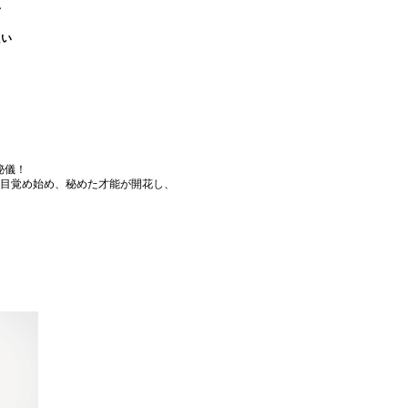
い
たい
秘儀！
が目覚め始め、秘めた才能が開花し、