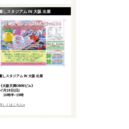
癒しスタジアム IN 大阪 出展
癒しスタジアム IN 大阪 出展
《大阪天満OMMビル》
●7
月19日(日)
10時半~19時
詳しくはこちら»