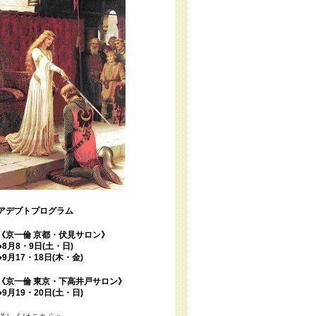
アデプトプログラム
《京一倫 京都・伏見サロン》
●8月8・9日(土・日)
●9月17・18日(木・金)
《京一倫 東京・下高井戸サロン》
●9月19・20日(土・日)