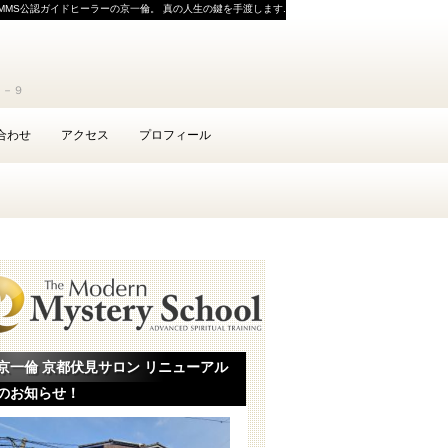
MMS公認ガイドヒーラーの京一倫。 真の人生の鍵を手渡します.
１－９
合わせ
アクセス
プロフィール
京一倫 京都伏見サロン リニューアル
のお知らせ！