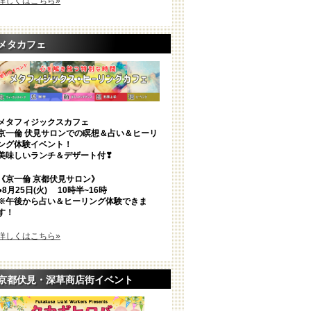
詳しくはこちら»
メタカフェ
メタフィジックスカフェ
京一倫 伏見サロンでの瞑想＆占い＆ヒーリ
ング体験イベント！
美味しいランチ＆デザート付❣
《京一倫 京都伏見サロン》
●8
月25日(火)
10時半~16時
※午後から占い＆ヒーリング体験できま
す！
詳しくはこちら»
京都伏見・深草商店街イベント