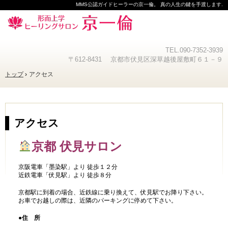
MMS公認ガイドヒーラーの京一倫。 真の人生の鍵を手渡します.
TEL.
090-7352-3939
〒612-8431 京都市伏見区深草越後屋敷町６１－９
トップ
アクセス
アクセス
京都 伏見サロン
京阪電車「墨染駅」より 徒歩１２分
近鉄電車「伏見駅」より 徒歩８分
京都駅に到着の場合、近鉄線に乗り換えて、伏見駅でお降り下さい。
お車でお越しの際は、近隣のパーキングに停めて下さい。
●住 所