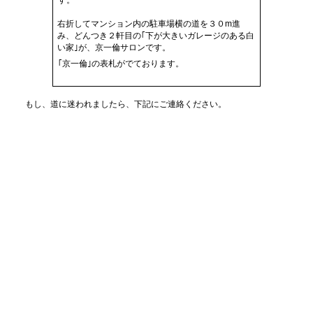
す。
右折してマンション内の駐車場横の道を３０m進
み、どんつき２軒目の｢下が大きいガレージのある白
い家｣が、京一倫サロンです。
｢京一倫｣の表札がでております。
もし、道に迷われましたら、下記にご連絡ください。