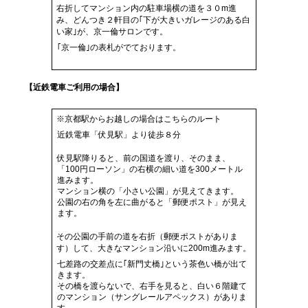
右折してマンション内の駐車場横の道を３０m進
み、どんつき２軒目の｢下が大きいガレージのある白
い家｣が、京一倫サロンです。
｢京一倫｣の表札がでております。
【近鉄電車ご利用の場合】
※京都駅からお越しの場合はこちらのルート
近鉄電車「伏見駅」より徒歩８分
伏見駅降りると、前の国道を渡り、そのまま、
「100円ローソン」の右横の細い道を300メートル
進みます。
マンション横の「小さい公園」が見えてきます。
公園の右の角を左に曲がると「郵便ポスト」が見え
ます。
その公園の手前の道を右折（郵便ポストがありま
す）して、大きなマンション沿いに200m進みます。
七差路の交差点に｢新門丈橋｣という茶色い橋が出て
きます。
その橋を渡らないで、右手を見ると、白い６階建て
のマンション（サングレールアペックス）がありま