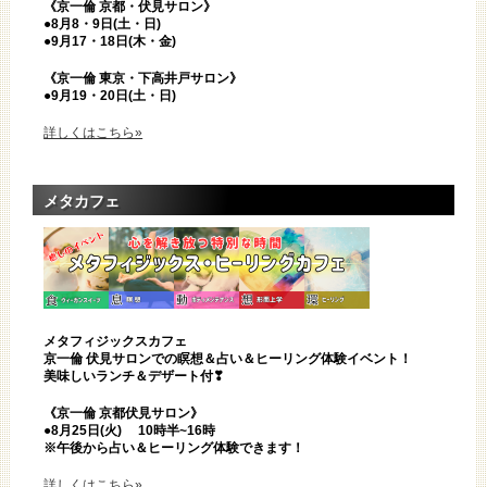
《京一倫 京都・伏見サロン》
●8月8・9日(土・日)
●9月17・18日(木・金)
《京一倫 東京・下高井戸サロン》
●9月19・20日(土・日)
詳しくはこちら»
メタカフェ
メタフィジックスカフェ
京一倫 伏見サロンでの瞑想＆占い＆ヒーリング体験イベント！
美味しいランチ＆デザート付❣
《京一倫 京都伏見サロン》
●8
月25日(火)
10時半~16時
※午後から占い＆ヒーリング体験できます！
詳しくはこちら»