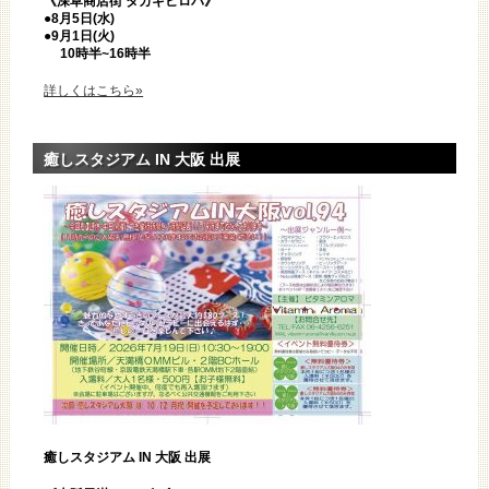
《深草商店街 タカギヒロバ》
●8月5日(水)
●9月1日(火)
10時半~16時半
詳しくはこちら»
癒しスタジアム IN 大阪 出展
癒しスタジアム IN 大阪 出展