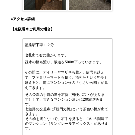
●アクセス詳細
【京阪電車ご利用の場合】
墨染駅下車１２分
改札出て右に曲がります。
疎水の橋も渡り、坂道を500m下っていきます。
その間に、デイリーヤマザキも越え、信号も越え
て、ファミリーマートも越え、清和荘という料亭も
越えると、前にマンション横の「小さい公園」が見
えてきます。
その公園の手前の道を右折（郵便ポストがありま
す）して、大きなマンション沿いに200m進みま
す。
七差路の交差点に｢新門丈橋｣という茶色い橋が出て
きます。
その橋を渡らないで、右手を見ると、白い６階建て
のマンション（サングレールアペックス）がありま
す。